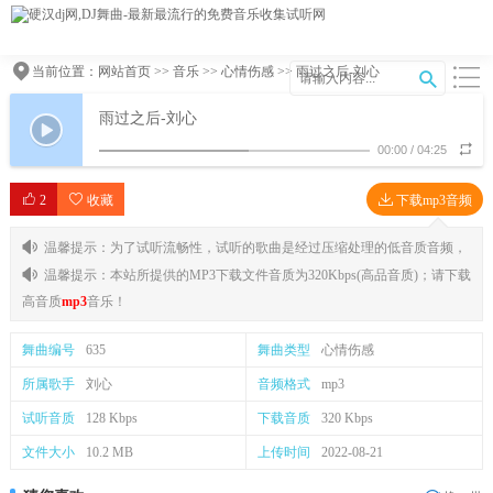
当前位置：
网站首页
>>
音乐
>>
心情伤感
>> 雨过之后-刘心
雨过之后-刘心
00:00
/
04:25
2
收藏
下载mp3音频
温馨提示：为了试听流畅性，试听的歌曲是经过压缩处理的低音质音频，
温馨提示：本站所提供的MP3下载文件音质为320Kbps(高品音质)；请下载
高音质
mp3
音乐！
舞曲编号
635
舞曲类型
心情伤感
所属歌手
刘心
音频格式
mp3
试听音质
128 Kbps
下载音质
320 Kbps
文件大小
10.2 MB
上传时间
2022-08-21