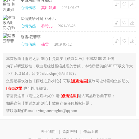
不该用情-莫叫姐姐
心情伤感
莫叫姐姐
2021-06-07
深情败给时间-乔玲儿
心情伤感
乔玲儿
2021-03-26
殇雪-云菲菲
心情伤感
殇雪
2019-05-12
本首歌曲【雨过之后-刘心】是网友【硬汉音乐】于2022-08-21上传；
为了试听流畅性，歌曲是经过压缩处理的音频，本站所提供的MP3下载文件大
小为:10.2 MB，音质为320Kbps(高品音质)；
您要是喜欢这首【雨过之后-刘心】可以
[点击这里]
复制网址转发给您的朋友，
[点击这里]
也可以收藏哦；
若需要这首《雨过之后-刘心》请
[点击这里]
进入高品质歌曲下载；
如果这首【雨过之后-刘心】歌曲存在任何版权问题；
请联系我们E-mail：yinghanwangluo@qq.com
关于我们
|
免责声明
|
作品上传