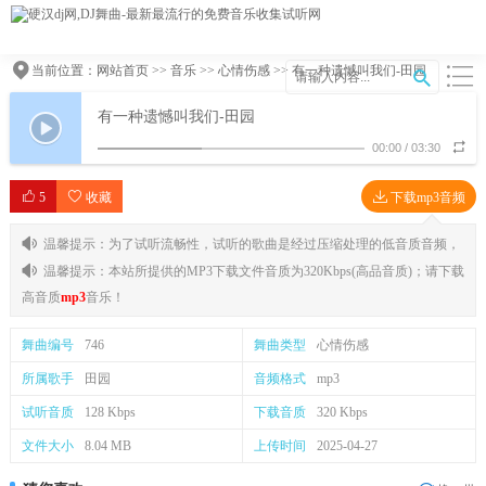
当前位置：
网站首页
>>
音乐
>>
心情伤感
>> 有一种遗憾叫我们-田园
有一种遗憾叫我们-田园
00:00
/
03:30
5
收藏
下载mp3音频
温馨提示：为了试听流畅性，试听的歌曲是经过压缩处理的低音质音频，
温馨提示：本站所提供的MP3下载文件音质为320Kbps(高品音质)；请下载
高音质
mp3
音乐！
舞曲编号
746
舞曲类型
心情伤感
所属歌手
田园
音频格式
mp3
试听音质
128 Kbps
下载音质
320 Kbps
文件大小
8.04 MB
上传时间
2025-04-27