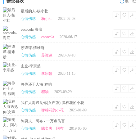
猜您喜欢
换一批
最后的人-杨小壮
心情伤感
杨小壮
2022-02-08
cococola-海底
心情伤感
cococola
2020-06-17
苏谭谭-情难断
心情伤感
苏谭谭
2020-09-10
山丘-李宗盛
心情伤感
李宗盛
2020-11-15
将你还于人海-程响
心情伤感
程响
2023-09-29
我在人海遇见你(女声版)-弹棉花的小花
心情伤感
弹棉花的小花
2023-01-09
陈奕夫、阿布 - 一万点伤害
心情伤感
陈奕夫、阿布
2019-05-06