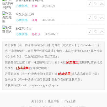
付豪-他真的对你好吗
心情伤感
付豪
2023-08-24
时光倒流-汪峰
心情伤感
汪峰
2022-06-07
孙艺琪-情火
心情伤感
孙艺琪
2020-01-12
本首歌曲【有一种遗憾叫我们-田园】是网友【硬汉音乐】于2025-04-27上传；
为了试听流畅性，歌曲是经过压缩处理的音频，本站所提供的MP3下载文件大
小为:8.04 MB，音质为320Kbps(高品音质)；
您要是喜欢这首【有一种遗憾叫我们-田园】可以
[点击这里]
复制网址转发给您
的朋友，
[点击这里]
也可以收藏哦；
若需要这首《有一种遗憾叫我们-田园》请
[点击这里]
进入高品质歌曲下载；
如果这首【有一种遗憾叫我们-田园】歌曲存在任何版权问题；
请联系我们E-mail：yinghanwangluo@qq.com
关于我们
|
免责声明
|
作品上传