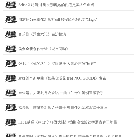
Selina采访落泪 男友形容她的伤疤是美人鱼鱼鳞
周杰伦为王嘉尔新歌打call 转发MV还配文"Magic"
音乐剧《浮生六记》在沪预演
侯磊全新创作专辑《城市回响》
张北北《你的名字》深情浪漫 入骨心声致“柯哀”
袁娅维全新单曲《如果你听见 (I'M NOT GOOD)》发布
余佳运古力娜扎首次合唱 一曲《知命》解锁宝藏歌手
福茂歌手陈佩贤新歌入榜前十 曾担任邓紫棋演唱会嘉宾
R1SE献唱《熊出没·狂野大陆》插曲 高燃旋律挥洒青春正能量