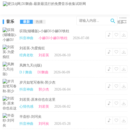
音乐
最新
热播
更多
叹我(烟嗓版)-小赫DJ小赫DJ铁柱
抖音神曲
小赫DJ小赫DJ铁柱
2026-07-08
刘若英-为爱痴狂
经典老歌
刘若英
2026-06-10
凤舞九天(dj版)
D J 舞曲
DJ舞曲
2026-06-09
岁月如笔写春秋-郭少杰
抖音神曲
郭少杰
2026-06-04
刘若英-原来你也在这里
心情伤感
刘若英
2026-06-02
半壶纱-刘珂矣
抖音神曲
刘珂矣
2026-05-28