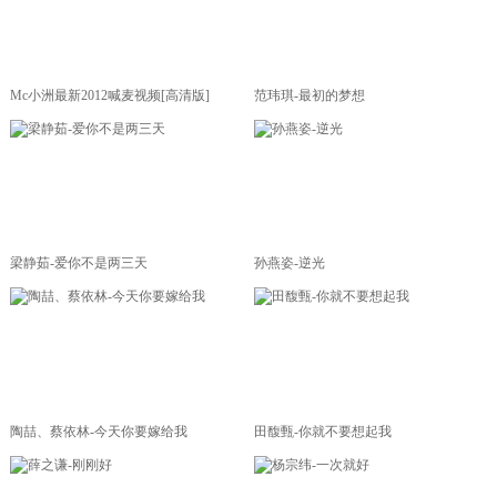
Mc小洲最新2012喊麦视频[高清版]
范玮琪-最初的梦想
梁静茹-爱你不是两三天
孙燕姿-逆光
陶喆、蔡依林-今天你要嫁给我
田馥甄-你就不要想起我