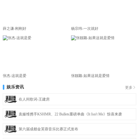
薛之谦-刚刚好
杨宗纬-一次就好
张杰-这就是爱
张靓颖-如果这就是爱情
娱乐资讯
更多
在人间歌词-王建房
袁娅维携手KSHMR、22 Bullets重磅单曲《It Isn't Me》惊喜来袭
第六届成都金芙蓉音乐比赛正式发布