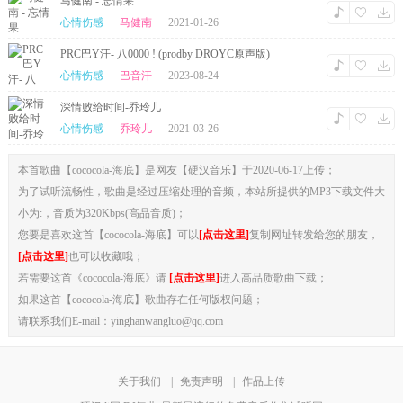
马健南 - 忘情果
心情伤感
马健南
2021-01-26
PRC巴Y汗- 八0000 ! (prodby DROYC原声版)
心情伤感
巴音汗
2023-08-24
深情败给时间-乔玲儿
心情伤感
乔玲儿
2021-03-26
本首歌曲【cococola-海底】是网友【硬汉音乐】于2020-06-17上传；
为了试听流畅性，歌曲是经过压缩处理的音频，本站所提供的MP3下载文件大
小为:，音质为320Kbps(高品音质)；
您要是喜欢这首【cococola-海底】可以
[点击这里]
复制网址转发给您的朋友，
[点击这里]
也可以收藏哦；
若需要这首《cococola-海底》请
[点击这里]
进入高品质歌曲下载；
如果这首【cococola-海底】歌曲存在任何版权问题；
请联系我们E-mail：yinghanwangluo@qq.com
关于我们
|
免责声明
|
作品上传