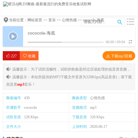
当前位置：
网站首页
>>
音乐
>>
心情伤感
>> cococola-海底
cococola-海底
00:00
/
03:04
227
收藏
下载mp3音频
温馨提示：为了试听流畅性，试听的歌曲是经过压缩处理的低音质音频，
温馨提示：本站所提供的MP3下载文件音质为320Kbps(高品音质)；请下载
高音质
mp3
音乐！
舞曲编号
439
舞曲类型
心情伤感
所属歌手
cococola
音频格式
mp3
试听音质
128 Kbps
下载音质
320 Kbps
文件大小
上传时间
2020-06-17