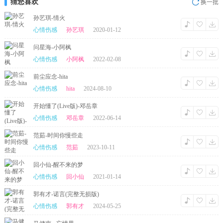
猜您喜欢
换一批
孙艺琪-情火
心情伤感
孙艺琪
2020-01-12
问星海-小阿枫
心情伤感
小阿枫
2022-02-08
前尘应念-hita
心情伤感
hita
2024-08-10
开始懂了(Live版)-邓岳章
心情伤感
邓岳章
2022-06-14
范茹-时间你慢些走
心情伤感
范茹
2023-10-11
回小仙-醒不来的梦
心情伤感
回小仙
2021-01-14
郭有才-诺言(完整无损版)
心情伤感
郭有才
2024-05-25