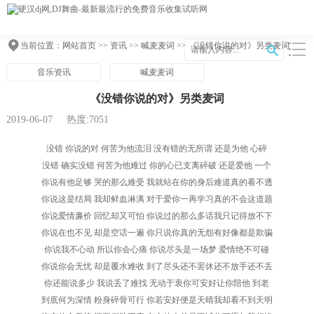
当前位置：
网站首页
>>
资讯
>>
喊麦麦词
>> 《没错你说的对》另类麦词
音乐资讯
喊麦麦词
《没错你说的对》另类麦词
2019-06-07
热度:7051
没错 你说的对 何苦为他流泪 没有错的无所谓 还是为他 心碎
没错 确实没错 何苦为他难过 你的心已支离碎破 还是爱他 一个
你说有他足够 哭的那么难受 我就站在你的身后难道真的看不透
你说这是结局 我却鲜血淋漓 对于爱你一再学习真的不会这道题
你说爱情廉价 回忆却又可怕 你说过的那么多话我只记得放不下
你说在也不见 却是空话一遍 你只说你真的无怨有好像都是欺骗
你说我不心动 所以你会心痛 你说尽头是一场梦 爱情绝不可碰
你说你会无忧 却是覆水难收 到了尽头还不罢休还不放手还不丢
你还能说多少 我说丢了难找 无动于衷你可安好让你陪他 到老
到底何为深情 粉身碎骨可行 你若安好便是天晴我却看不到天明