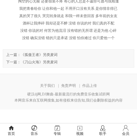
掏空的心无棱 还要假装不疼 有心的人总是不诚你可愿与我相逢
我把青春给你 让你和他一起 不用开口没有关系 是你情非得已
真的哭了很久 哭完转身就走 和我一样未曾回首 多年前的女友
酒杯让我摔碎 我却还是不醉 没错 你说的对 我们真的不配
没错 你说的对 何苦为他流泪 没有错的无所谓 还是为他 心碎
没错 确实没错 错的只是承诺 没错 怕你难过 你只爱他一个
上一篇：
《孤傲王者》另类麦词
下一篇：
《刀山火海》另类麦词
关于我们
|
免责声明
|
作品上传
硬汉dj网,DJ舞曲-最新最流行的免费音乐收集试听网
本网音乐来自互联网搜集,如有侵权来信告知,我们会删除权益的内容
首页
音乐
专辑
视频
歌手
会员