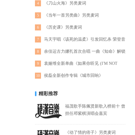
《刀山火海》另类麦词
4
《当年一首另类曲》另类麦词
5
《历史课》另类麦词
6
马天宇唱《该死的温柔》引发回忆杀 荣登音
7
乐榜单歌曲热搜榜首
余佳运古力娜扎首次合唱 一曲《知命》解锁
8
宝藏歌手
袁娅维全新单曲《如果你听见 (I'M NOT
9
GOOD)》发布
侯磊全新创作专辑《城市回响》
10
精彩推荐
福茂歌手陈佩贤新歌入榜前十 曾
担任邓紫棋演唱会嘉宾
《动了情的痞子》另类麦词