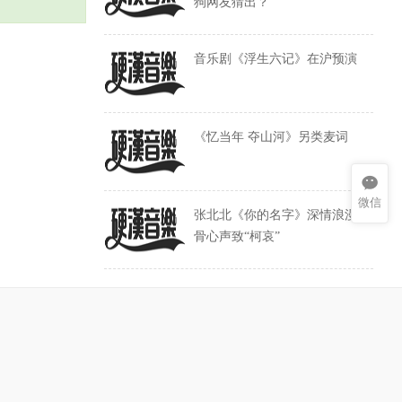
狗网友猜出？
音乐剧《浮生六记》在沪预演
《忆当年 夺山河》另类麦词
微信
张北北《你的名字》深情浪漫 入
骨心声致“柯哀”