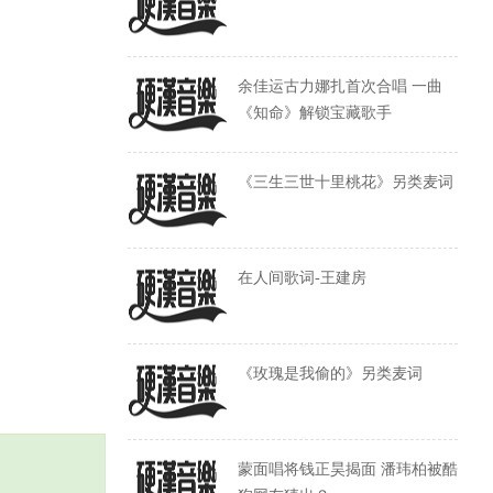
余佳运古力娜扎首次合唱 一曲
《知命》解锁宝藏歌手
《三生三世十里桃花》另类麦词
在人间歌词-王建房
《玫瑰是我偷的》另类麦词
蒙面唱将钱正昊揭面 潘玮柏被酷