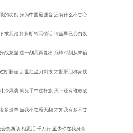
眼的功勋 身为中国最强音 还有什么不甘心
下被我踏 挥舞断笔写情话 情丝早已变白发
身战龙窟 这一刻我再复出 巅峰时刻从未输
过断肠崖 乱世红尘刀剑拔 才配肝胆称豪侠
叶冷风袭 就凭手中这杆旗 天下还有谁敢敌
者多孤单 当我不在霸天翻 才知我有多不甘
会愁断肠 相思泪 千万行 至少你在我身旁