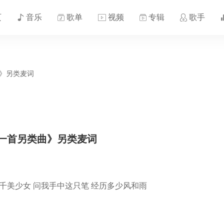
页
音乐
歌单
视频
专辑
歌手
曲》另类麦词
一首另类曲》另类麦词
千美少女 问我手中这只笔 经历多少风和雨