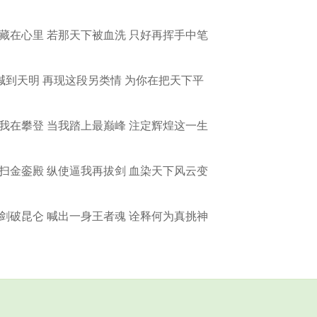
藏在心里 若那天下被血洗 只好再挥手中笔
喊到天明 再现这段另类情 为你在把天下平
我在攀登 当我踏上最巅峰 注定辉煌这一生
扫金銮殿 纵使逼我再拔剑 血染天下风云变
剑破昆仑 喊出一身王者魂 诠释何为真挑神