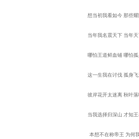
想当初我看如今 那些耀
当年我名震天下 当年天
哪怕王道鲜血铺 哪怕孤
这一生我在讨伐 孤身飞
彼岸花开太迷离 秋叶落
当我选择归深山 才知王
本想不在称帝王 为何我