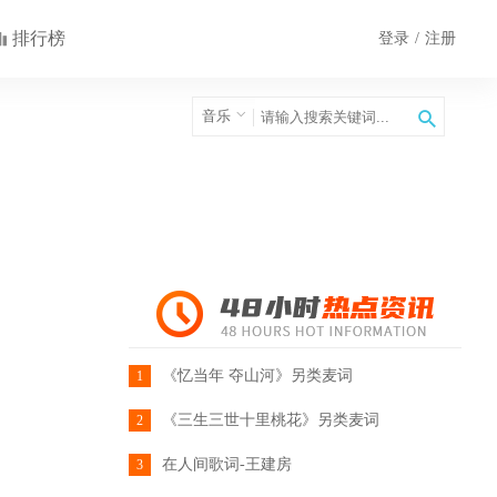
排行榜
登录
/
注册
音乐
《忆当年 夺山河》另类麦词
1
《三生三世十里桃花》另类麦词
2
在人间歌词-王建房
3