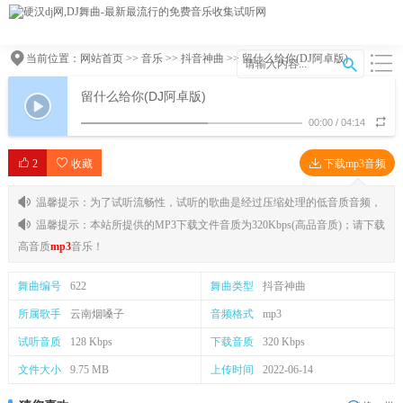
当前位置：
网站首页
>>
音乐
>>
抖音神曲
>> 留什么给你(DJ阿卓版)
留什么给你(DJ阿卓版)
00:00
/
04:14
2
收藏
下载mp3音频
温馨提示：为了试听流畅性，试听的歌曲是经过压缩处理的低音质音频，
温馨提示：本站所提供的MP3下载文件音质为320Kbps(高品音质)；请下载
高音质
mp3
音乐！
舞曲编号
622
舞曲类型
抖音神曲
所属歌手
云南烟嗓子
音频格式
mp3
试听音质
128 Kbps
下载音质
320 Kbps
文件大小
9.75 MB
上传时间
2022-06-14