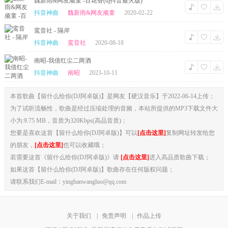
魏新雨&网友顽童 -百花香(dj抖音最火版)
抖音神曲
魏新雨&网友顽童
2020-02-22
鸾音社 - 隔岸
抖音神曲
鸾音社
2020-08-18
南昭-我借红尘二两酒
抖音神曲
南昭
2023-10-11
本首歌曲【留什么给你(DJ阿卓版)】是网友【硬汉音乐】于2022-06-14上传；
为了试听流畅性，歌曲是经过压缩处理的音频，本站所提供的MP3下载文件大
小为:9.75 MB，音质为320Kbps(高品音质)；
您要是喜欢这首【留什么给你(DJ阿卓版)】可以
[点击这里]
复制网址转发给您
的朋友，
[点击这里]
也可以收藏哦；
若需要这首《留什么给你(DJ阿卓版)》请
[点击这里]
进入高品质歌曲下载；
如果这首【留什么给你(DJ阿卓版)】歌曲存在任何版权问题；
请联系我们E-mail：yinghanwangluo@qq.com
关于我们
|
免责声明
|
作品上传