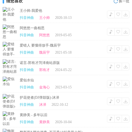
猜您喜欢
换一批
王小帅-我爱他
抖音神曲
王小帅
2020-10-13
阿悠悠一曲相思
抖音神曲
阿悠悠
2019-05-05
爱错人 要懂得放手-魏辰宇
抖音神曲
魏辰宇
2021-05-18
诺言-郭有才菏泽南站原版
抖音神曲
郭有才
2024-05-22
爱似水仙
抖音神曲
金海心
2023-03-15
护花使者(DJ弹鼓版)-沐泽
抖音神曲
沐泽
2022-10-12
黄静美 - 多年以后
抖音神曲
黄静美
2020-10-04