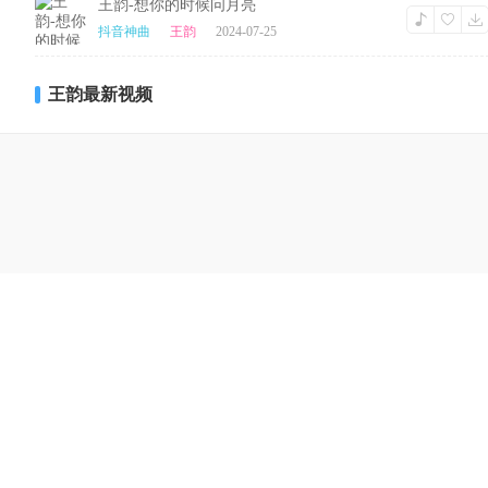
王韵-想你的时候问月亮
抖音神曲
王韵
2024-07-25
王韵最新视频