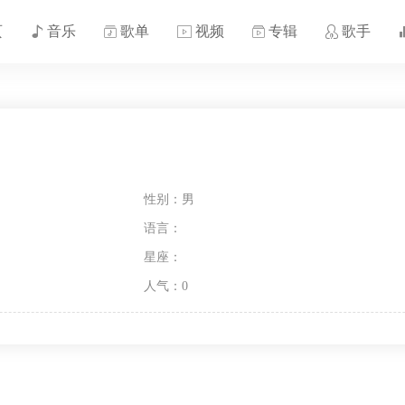
页
音乐
歌单
视频
专辑
歌手
性别：男
语言：
星座：
人气：0