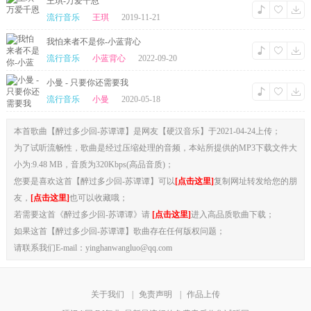
王琪-万爱千恩
流行音乐
王琪
2019-11-21
我怕来者不是你-小蓝背心
流行音乐
小蓝背心
2022-09-20
小曼 - 只要你还需要我
流行音乐
小曼
2020-05-18
本首歌曲【醉过多少回-苏谭谭】是网友【硬汉音乐】于2021-04-24上传；
为了试听流畅性，歌曲是经过压缩处理的音频，本站所提供的MP3下载文件大
小为:9.48 MB，音质为320Kbps(高品音质)；
您要是喜欢这首【醉过多少回-苏谭谭】可以
[点击这里]
复制网址转发给您的朋
友，
[点击这里]
也可以收藏哦；
若需要这首《醉过多少回-苏谭谭》请
[点击这里]
进入高品质歌曲下载；
如果这首【醉过多少回-苏谭谭】歌曲存在任何版权问题；
请联系我们E-mail：yinghanwangluo@qq.com
关于我们
|
免责声明
|
作品上传