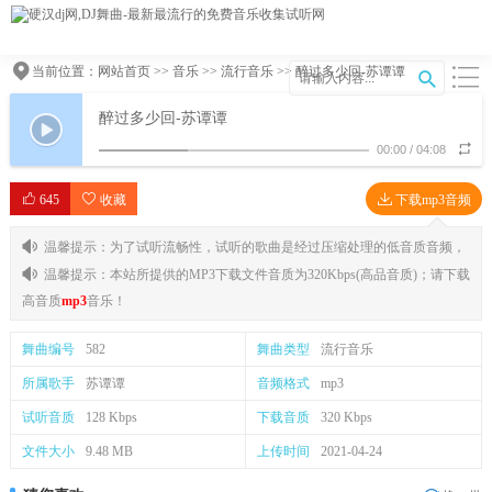
当前位置：
网站首页
>>
音乐
>>
流行音乐
>> 醉过多少回-苏谭谭
醉过多少回-苏谭谭
00:00
/
04:08
645
收藏
下载mp3音频
温馨提示：为了试听流畅性，试听的歌曲是经过压缩处理的低音质音频，
温馨提示：本站所提供的MP3下载文件音质为320Kbps(高品音质)；请下载
高音质
mp3
音乐！
舞曲编号
582
舞曲类型
流行音乐
所属歌手
苏谭谭
音频格式
mp3
试听音质
128 Kbps
下载音质
320 Kbps
文件大小
9.48 MB
上传时间
2021-04-24