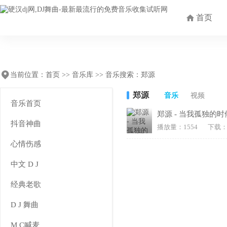
首页
当前位置：
首页
>>
音乐库
>> 音乐搜索：郑源
郑源
音乐
视频
音乐首页
郑源 - 当我孤独的
抖音神曲
播放量：1554
下载：
心情伤感
中文 D J
经典老歌
D J 舞曲
M C喊麦