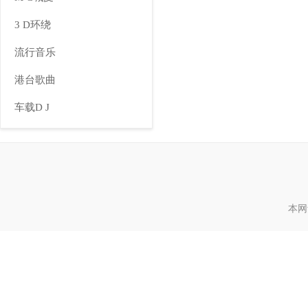
3 D环绕
流行音乐
港台歌曲
车载D J
本网