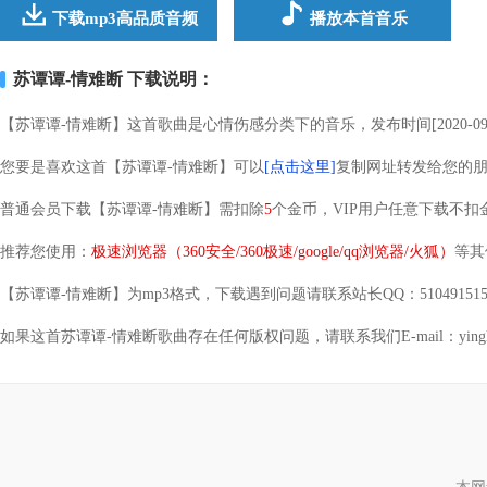
下载mp3高品质音频
播放本首音乐
苏谭谭-情难断 下载说明：
【苏谭谭-情难断】这首歌曲是心情伤感分类下的音乐，发布时间[2020-09
您要是喜欢这首【苏谭谭-情难断】可以
[点击这里]
复制网址转发给您的
普通会员下载【苏谭谭-情难断】需扣除
5
个金币，VIP用户任意下载不扣
推荐您使用：
极速浏览器（360安全/360极速/google/qq浏览器/火狐）
等其
【苏谭谭-情难断】为mp3格式，下载遇到问题请联系站长QQ：51049151
如果这首苏谭谭-情难断歌曲存在任何版权问题，请联系我们E-mail：yinghanwa